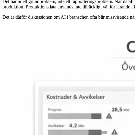
Det här är ett grundproblem, inte ett rapporteringsproblem. När dataflö
produktion. Produktionsdata används inte tillräckligt väl för lärande 
Det är därför diskussionen om AI i branschen ofta blir missvisande när d