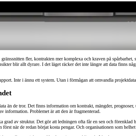
, gränssnitten fler, kontrakten mer komplexa och kraven på spårbarhet, 
kter blir allt dyrare. I det läget räcker det inte längre att data finns n
n rapport. Inte i ännu ett system. Utan i förmågan att omvandla projektdata
ndet
ata än de tror. Det finns information om kontrakt, mängder, prognose
v information. Problemet är att den är fragmenterad.
ka grad av struktur. Det gör att ledningen ofta får en sen och förenklad bi
örst när de redan börjat kosta pengar. Och organisationen som helhet får 