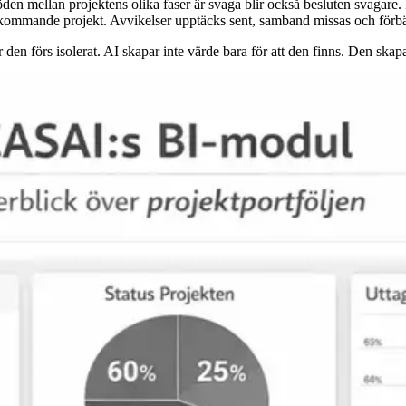
den mellan projektens olika faser är svaga blir också besluten svagare. 
i kommande projekt. Avvikelser upptäcks sent, samband missas och förbätt
en förs isolerat. AI skapar inte värde bara för att den finns. Den skapar 