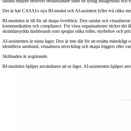
sådana miljöer behöver beslutsfattare både en tydlig nulägesbild och et
Det är här CASAI:s nya BI-modul och AI-assistent fyller två olika me
BI-modulen är till för att skapa överblick. Den samlar och visualisera
kommunikation och compliance. För vissa organisationer räcker det l
skräddarsydda dashboards som speglar olika roller, styrbehov och prior
AI-assistenten är nästa lager. Den är inte där för att ersätta mänskligt
identifiera samband, visualisera utveckling och skapa triggers eller var
Skillnaden är avgörande.
BI-modulen hjälper användaren att se läget. AI-assistenten hjälper anvä