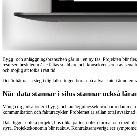
Bygg- och anläggningsbranschen går in i en ny fas. Projekten blir fler
resurser, besluten måste fattas snabbare och konsekvenserna av sena insi
och möjlig att tolka i rätt tid.
Det är här nästa steg i digitaliseringen börjar på allvar. Inte i ännu e
När data stannar i silos stannar också lära
Många organisationer i bygg- och anläggningssektorn har redan mer d
kommunikation och fakturacykler. Problemet är sällan total avsaknad a
Data ligger i olika projekt, hos olika parter, i olika format och med oli
styra. Projektekonomin blir reaktiv. Kontraktsansvariga ser symptomen f