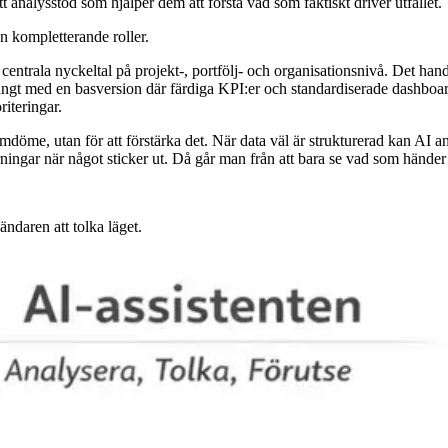
t analysstöd som hjälper dem att förstå vad som faktiskt driver utfallet.
n kompletterande roller.
r centrala nyckeltal på projekt-, portfölj- och organisationsnivå. Det h
ångt med en basversion där färdiga KPI:er och standardiserade dashboar
iteringar.
 omdöme, utan för att förstärka det. När data väl är strukturerad kan AI a
ningar när något sticker ut. Då går man från att bara se vad som händer ti
ndaren att tolka läget.