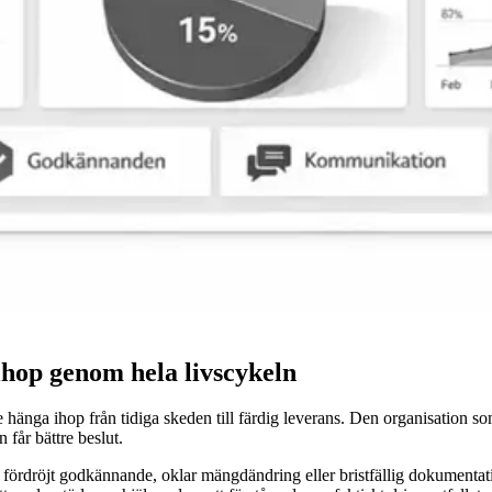
ihop genom hela livscykeln
e hänga ihop från tidiga skeden till färdig leverans. Den organisation s
 får bättre beslut.
e fördröjt godkännande, oklar mängdändring eller bristfällig dokumentati