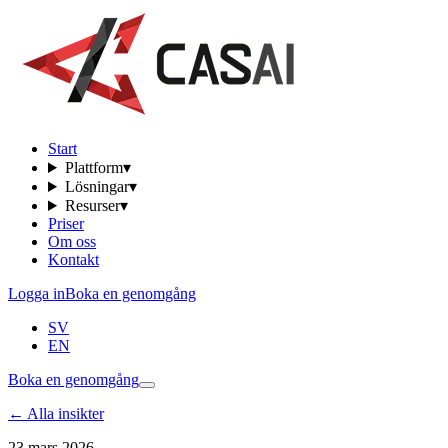
Start
Plattform
▾
Lösningar
▾
Resurser
▾
Priser
Om oss
Kontakt
Logga in
Boka en genomgång
SV
EN
Boka en genomgång
←
Alla insikter
23 mars 2026