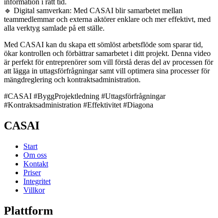
information i rätt tid.
🔹 Digital samverkan: Med CASAI blir samarbetet mellan
teammedlemmar och externa aktörer enklare och mer effektivt, med
alla verktyg samlade på ett ställe.
Med CASAI kan du skapa ett sömlöst arbetsflöde som sparar tid,
ökar kontrollen och förbättrar samarbetet i ditt projekt. Denna video
är perfekt för entreprenörer som vill förstå deras del av processen för
att lägga in uttagsförfrågningar samt vill optimera sina processer för
mängdreglering och kontraktsadministration.
#CASAI #ByggProjektledning #Uttagsförfrågningar
#Kontraktsadministration #Effektivitet #Diagona
CASAI
Start
Om oss
Kontakt
Priser
Integritet
Villkor
Plattform