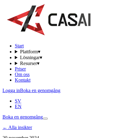
Start
Plattform
▾
Lösningar
▾
Resurser
▾
Priser
Om oss
Kontakt
Logga in
Boka en genomgång
SV
EN
Boka en genomgång
←
Alla insikter
20 november 2024