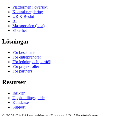
Plattformen i översikt
Kontraktsreglering
UR & Beslut
BI
Massportalen (beta)
Säkerhet
Lösningar
För beställare
För entreprenörer
För ledning och portfölj
För projektroller
För partners
Resurser
Insikter
Upphandlingsguide
Kundcase
Support
©
2026
CASAI utvecklas av Diagona AB. Alla rättigheter