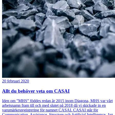
20 februari 2020
Allt du behöver veta om CASAI
Iden om ”MHS” föddes redan år 2015 inom Diagona, MHS var vårt
arbetsnamn fram till och med slutet på 2018 då vi skickade in en
varumärkesregistrering för namnet CASAI. CASAI står för
Communication, Assistance, Structure och Artificial Intelligence. Jag