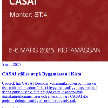
5 mars 2025
CASAI ställer ut på Byggmässan i Kista!
Upptäck hur CASAI förenklar kommunikationen och minskar
risken för informationsförlust i bygg- och anläggningsprojekt. I
denna guide visar vi hur inbyggd chatt, Kanban-tavla,
granskningskommentarer och anteckningar i CASAI gör
projektledningen smidigare och mer organiserad.