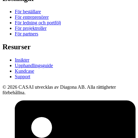
För beställare
För entreprenörer
För ledning och portfölj
För projektroller
För partners
Resurser
Insikter
Upphandlingsguide
Kundcase
Support
©
2026
CASAI utvecklas av Diagona AB. Alla rättigheter
förbehållna.