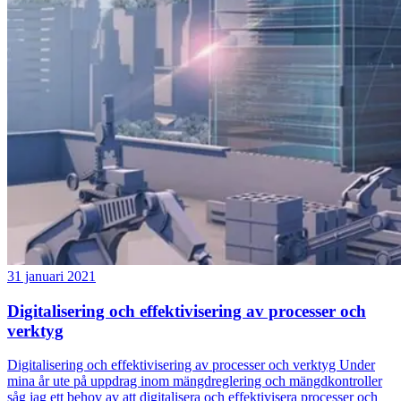
31 januari 2021
Digitalisering och effektivisering av processer och
verktyg
Digitalisering och effektivisering av processer och verktyg Under
mina år ute på uppdrag inom mängdreglering och mängdkontroller
såg jag ett behov av att digitalisera och effektivisera processer och