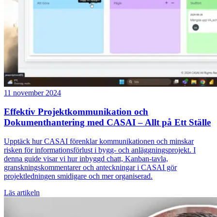
11 november 2024
Effektiv Projektkommunikation och
Dokumenthantering med CASAI – Allt på Ett Ställe
Upptäck hur CASAI förenklar kommunikationen och minskar
risken för informationsförlust i bygg- och anläggningsprojekt. I
denna guide visar vi hur inbyggd chatt, Kanban-tavla,
granskningskommentarer och anteckningar i CASAI gör
projektledningen smidigare och mer organiserad.
Läs artikeln