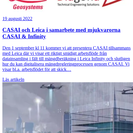
19 augusti 2022
CASAI och Leica i samarbete med mjukvarorna
CASAI & Infinity
Den 1 september kl 11 kommer vi att presentera CASAI tillsammans
med Leica där vi visar ett riktigt smidigt arbetsflöde från
datainsamling i fält till mängdberäkning i Leica Infinity och slutligen
hur du kan digitalisera mängdregleringprocessen genom CASAI. Vi
visar bl.a. arbetsflödet för att skick…
Läs artikeln