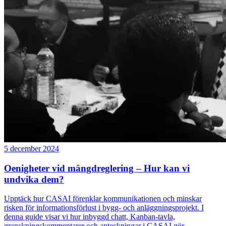
5 december 2024
Oenigheter vid mängdreglering – Hur kan vi
undvika dem?
Upptäck hur CASAI förenklar kommunikationen och minskar
risken för informationsförlust i bygg- och anläggningsprojekt. I
denna guide visar vi hur inbyggd chatt, Kanban-tavla,
granskningskommentarer och anteckningar i CASAI gör