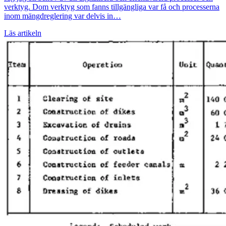
verktyg. Dom verktyg som fanns tillgängliga var få och processerna
inom mängdreglering var delvis in…
Läs artikeln