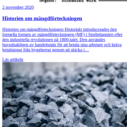
2 november 2020
Historien om mängdförteckningen
Historien om mängdförteckningen Historiskt introducerades den
formella formen av mängdförteckningen (MF) i Storbritannien efter
den industriella revolutionen på 1800-talet. Den användes
huvudsakligen av handelsmän för att betala sina arbetare och kräva
betalningar från byggherrar genom att skicka i…
Läs artikeln