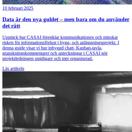
10 februari 2025
Data är den nya guldet – men bara om du använder
det rätt
Upptäck hur CASAI förenklar kommunikationen och minskar
risken för informationsförlust i bygg- och anläggningsprojekt. I
denna guide visar vi hur inbyggd chatt, Kanban-tavla,
granskningskommentarer och anteckningar i CASAI gör
projektledningen smidigare och mer organiserad.
Läs artikeln