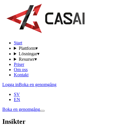
Start
Plattform
▾
Lösningar
▾
Resurser
▾
Priser
Om oss
Kontakt
Logga in
Boka en genomgång
SV
EN
Boka en genomgång
Insikter