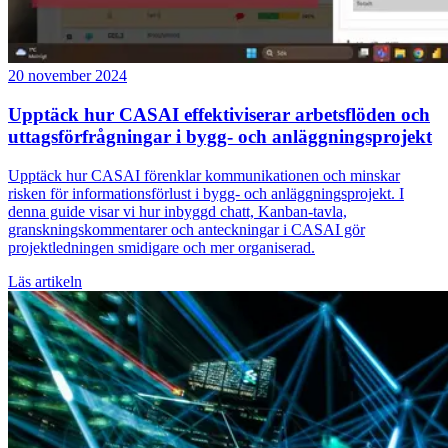
20 november 2024
Upptäck hur CASAI effektiviserar arbetsflöden och
uttagsförfrågningar i bygg- och anläggningsprojekt
Upptäck hur CASAI förenklar kommunikationen och minskar
risken för informationsförlust i bygg- och anläggningsprojekt. I
denna guide visar vi hur inbyggd chatt, Kanban-tavla,
granskningskommentarer och anteckningar i CASAI gör
projektledningen smidigare och mer organiserad.
Läs artikeln