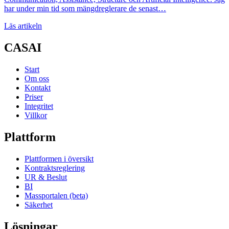
har under min tid som mängdreglerare de senast…
Läs artikeln
CASAI
Start
Om oss
Kontakt
Priser
Integritet
Villkor
Plattform
Plattformen i översikt
Kontraktsreglering
UR & Beslut
BI
Massportalen (beta)
Säkerhet
Lösningar