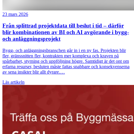
23 mars 2026
Från splittrad projektdata till beslut i tid – därför
blir kombinationen av BI och AI avgörande i bygg-
och anläggningsprojekt
Bygg- och anläggningsbranschen går in i en ny fas. Projekten blir
fler, gränssnitten fler, kontrakten mer komplexa och kraven på
spårbarhet, styrning och uppföljning högre. Samtidigt är det ont om
erfarna resurser, besluten måste fattas snabbare och konsekvenserna
av sena insikter blir allt dyrare.…
Läs artikeln