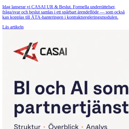
Idag lanserar vi CASAI UR & Beslut. Formella underrättelser,
fråga/svar och beslut samlas i ett spårbart ärendeflöde — som också
kan kopplas till ÄTA-hanteringen i kontraktsregleringsmodulen.
Läs artikeln