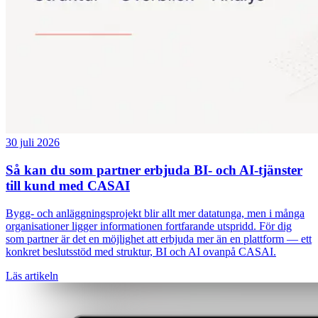
30 juli 2026
Så kan du som partner erbjuda BI- och AI-tjänster
till kund med CASAI
Bygg- och anläggningsprojekt blir allt mer datatunga, men i många
organisationer ligger informationen fortfarande utspridd. För dig
som partner är det en möjlighet att erbjuda mer än en plattform — ett
konkret beslutsstöd med struktur, BI och AI ovanpå CASAI.
Läs artikeln