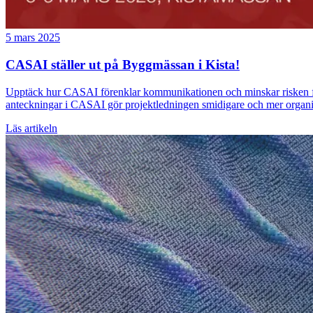
5 mars 2025
CASAI ställer ut på Byggmässan i Kista!
Upptäck hur CASAI förenklar kommunikationen och minskar risken för
anteckningar i CASAI gör projektledningen smidigare och mer organi
Läs artikeln