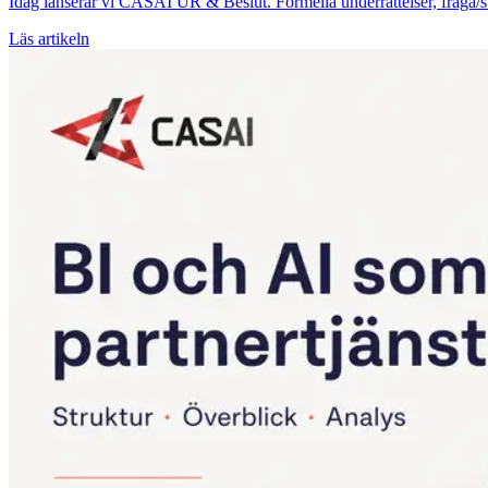
Idag lanserar vi CASAI UR & Beslut. Formella underrättelser, fråga/s
Läs artikeln