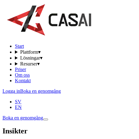
Start
Plattform
▾
Lösningar
▾
Resurser
▾
Priser
Om oss
Kontakt
Logga in
Boka en genomgång
SV
EN
Boka en genomgång
Insikter