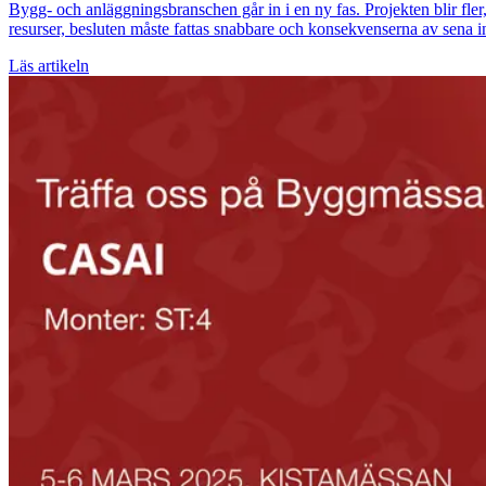
Bygg- och anläggningsbranschen går in i en ny fas. Projekten blir fler
resurser, besluten måste fattas snabbare och konsekvenserna av sena in
Läs artikeln