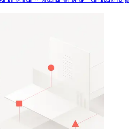
var och beslut samlas i ett spårbart ärendeflöde — som också kan koppl