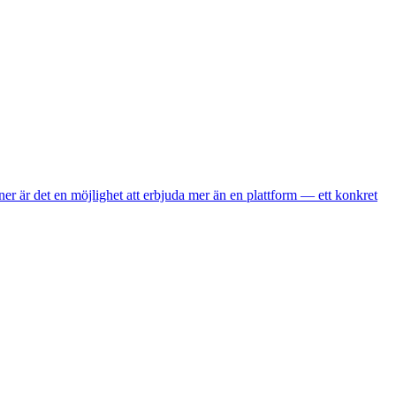
er är det en möjlighet att erbjuda mer än en plattform — ett konkret