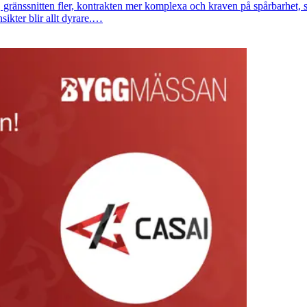
, gränssnitten fler, kontrakten mer komplexa och kraven på spårbarhet, 
sikter blir allt dyrare.…