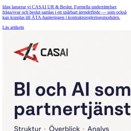
Idag lanserar vi CASAI UR & Beslut. Formella underrättelser,
fråga/svar och beslut samlas i ett spårbart ärendeflöde — som också
kan kopplas till ÄTA-hanteringen i kontraktsregleringsmodulen.
Läs artikeln