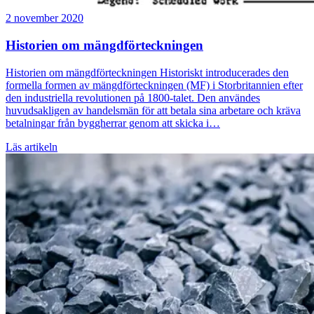
2 november 2020
Historien om mängdförteckningen
Historien om mängdförteckningen Historiskt introducerades den
formella formen av mängdförteckningen (MF) i Storbritannien efter
den industriella revolutionen på 1800-talet. Den användes
huvudsakligen av handelsmän för att betala sina arbetare och kräva
betalningar från byggherrar genom att skicka i…
Läs artikeln