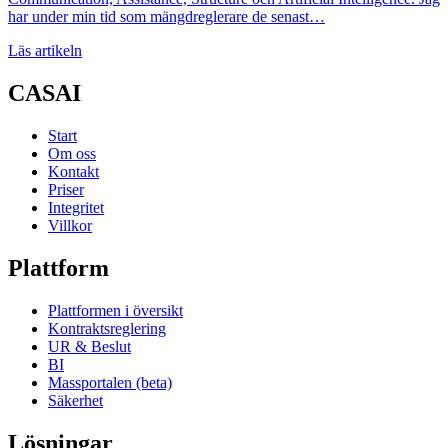
har under min tid som mängdreglerare de senast…
Läs artikeln
CASAI
Start
Om oss
Kontakt
Priser
Integritet
Villkor
Plattform
Plattformen i översikt
Kontraktsreglering
UR & Beslut
BI
Massportalen (beta)
Säkerhet
Lösningar