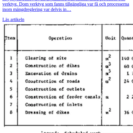
verktyg. Dom verktyg som fanns tillgängliga var få och processerna
inom mängdreglering var delvis in…
Läs artikeln