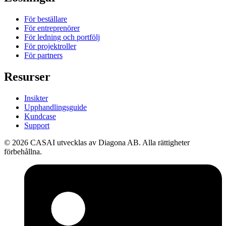
För beställare
För entreprenörer
För ledning och portfölj
För projektroller
För partners
Resurser
Insikter
Upphandlingsguide
Kundcase
Support
©
2026
CASAI utvecklas av Diagona AB. Alla rättigheter
förbehållna.