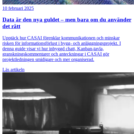
10 februari 2025
Data är den nya guldet – men bara om du använder
det rätt
Upptäck hur CASAI förenklar kommunikationen och minskar
risken för informationsförlust i bygg- och anläggningsprojekt. I
denna guide visar vi hur inbyggd chatt, Kanban-tavla,
granskningskommentarer och anteckningar i CASAI gör
projektledningen smidigare och mer organiserad.
Läs artikeln