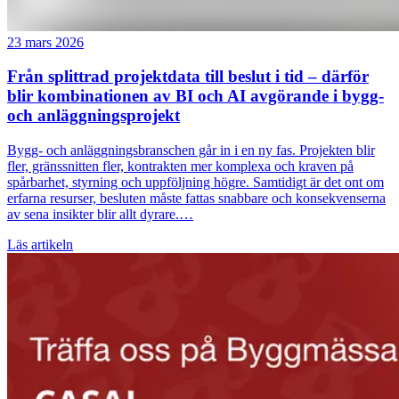
23 mars 2026
Från splittrad projektdata till beslut i tid – därför
blir kombinationen av BI och AI avgörande i bygg-
och anläggningsprojekt
Bygg- och anläggningsbranschen går in i en ny fas. Projekten blir
fler, gränssnitten fler, kontrakten mer komplexa och kraven på
spårbarhet, styrning och uppföljning högre. Samtidigt är det ont om
erfarna resurser, besluten måste fattas snabbare och konsekvenserna
av sena insikter blir allt dyrare.…
Läs artikeln