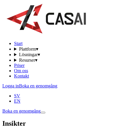
Start
Plattform
▾
Lösningar
▾
Resurser
▾
Priser
Om oss
Kontakt
Logga in
Boka en genomgång
SV
EN
Boka en genomgång
Insikter