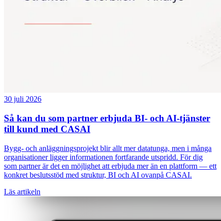
30 juli 2026
Så kan du som partner erbjuda BI- och AI-tjänster
till kund med CASAI
Bygg- och anläggningsprojekt blir allt mer datatunga, men i många
organisationer ligger informationen fortfarande utspridd. För dig
som partner är det en möjlighet att erbjuda mer än en plattform — ett
konkret beslutsstöd med struktur, BI och AI ovanpå CASAI.
Läs artikeln