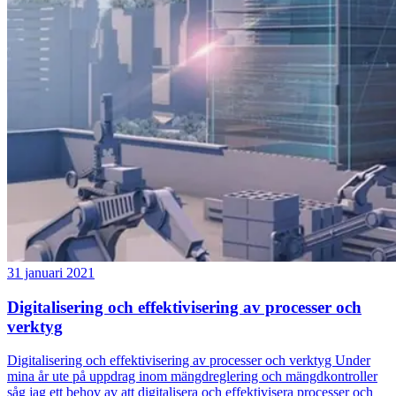
31 januari 2021
Digitalisering och effektivisering av processer och
verktyg
Digitalisering och effektivisering av processer och verktyg Under
mina år ute på uppdrag inom mängdreglering och mängdkontroller
såg jag ett behov av att digitalisera och effektivisera processer och