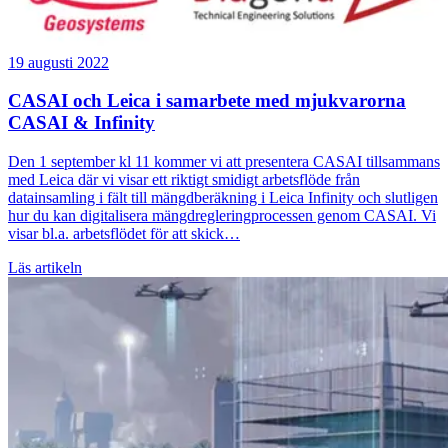
19 augusti 2022
CASAI och Leica i samarbete med mjukvarorna
CASAI & Infinity
Den 1 september kl 11 kommer vi att presentera CASAI tillsammans
med Leica där vi visar ett riktigt smidigt arbetsflöde från
datainsamling i fält till mängdberäkning i Leica Infinity och slutligen
hur du kan digitalisera mängdregleringprocessen genom CASAI. Vi
visar bl.a. arbetsflödet för att skick…
Läs artikeln