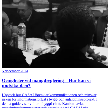
5 december 2024
Oenigheter vid mängdreglering – Hur kan vi
undvika dem?
Upptäck hur CASAI förenklar kommunikationen och minskar
risken för informationsförlust i bygg- och anläggningsprojekt. I
denna guide visar vi hur inbyggd chatt, Kanban-tavla,
granskningskommentarer och anteckningar i CASAI gör