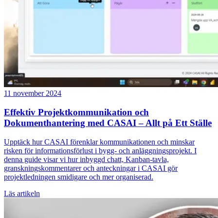
11 november 2024
Effektiv Projektkommunikation och
Dokumenthantering med CASAI – Allt på Ett Ställe
Upptäck hur CASAI förenklar kommunikationen och minskar
risken för informationsförlust i bygg- och anläggningsprojekt. I
denna guide visar vi hur inbyggd chatt, Kanban-tavla,
granskningskommentarer och anteckningar i CASAI gör
projektledningen smidigare och mer organiserad.
Läs artikeln