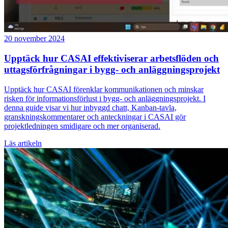
20 november 2024
Upptäck hur CASAI effektiviserar arbetsflöden och
uttagsförfrågningar i bygg- och anläggningsprojekt
Upptäck hur CASAI förenklar kommunikationen och minskar
risken för informationsförlust i bygg- och anläggningsprojekt. I
denna guide visar vi hur inbyggd chatt, Kanban-tavla,
granskningskommentarer och anteckningar i CASAI gör
projektledningen smidigare och mer organiserad.
Läs artikeln