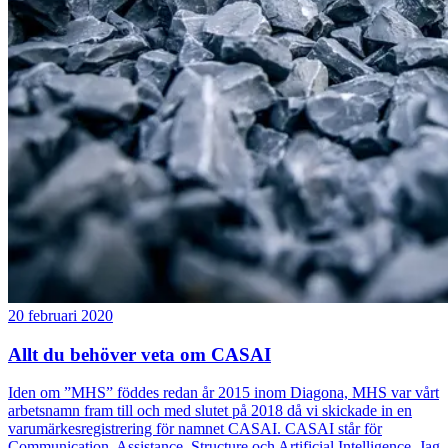
20 februari 2020
Allt du behöver veta om CASAI
Iden om ”MHS” föddes redan år 2015 inom Diagona, MHS var vårt
arbetsnamn fram till och med slutet på 2018 då vi skickade in en
varumärkesregistrering för namnet CASAI. CASAI står för
Communication, Assistance, Structure och Artificial Intelligence. Jag