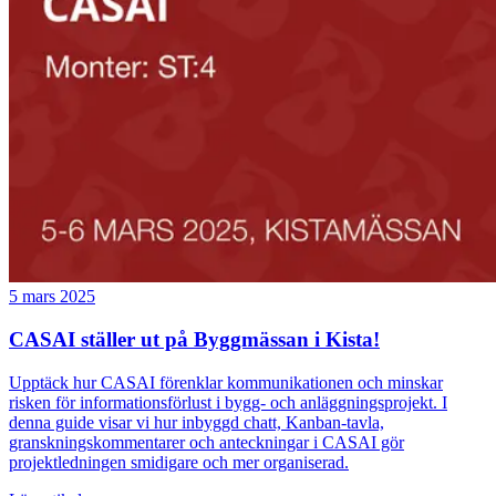
5 mars 2025
CASAI ställer ut på Byggmässan i Kista!
Upptäck hur CASAI förenklar kommunikationen och minskar
risken för informationsförlust i bygg- och anläggningsprojekt. I
denna guide visar vi hur inbyggd chatt, Kanban-tavla,
granskningskommentarer och anteckningar i CASAI gör
projektledningen smidigare och mer organiserad.