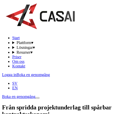
Start
Plattform
▾
Lösningar
▾
Resurser
▾
Priser
Om oss
Kontakt
Logga in
Boka en genomgång
SV
EN
Boka en genomgång
Från spridda projektunderlag till spårbar