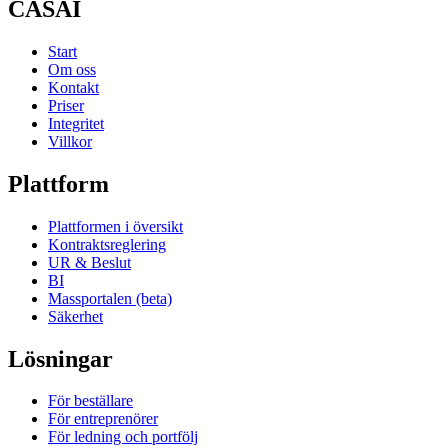
CASAI
Start
Om oss
Kontakt
Priser
Integritet
Villkor
Plattform
Plattformen i översikt
Kontraktsreglering
UR & Beslut
BI
Massportalen (beta)
Säkerhet
Lösningar
För beställare
För entreprenörer
För ledning och portfölj