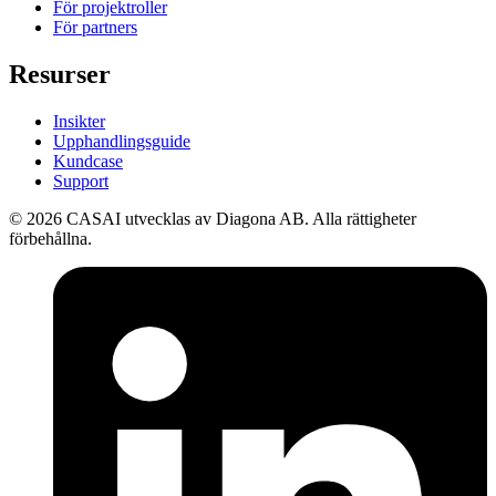
För projektroller
För partners
Resurser
Insikter
Upphandlingsguide
Kundcase
Support
©
2026
CASAI utvecklas av Diagona AB. Alla rättigheter
förbehållna.