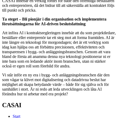
CASAI innebär en verklig fördel för både den offentliga beställaren
och entreprenören, då det bidrar till att säkerställa att kontraktet följs
till punkt och pricka.
Ta steget – Bli pionjär i din organisation och implementera
förutsättningarna för AI-driven beslutsfattning
Att införa AI i kontraktsregleringen innebär att du som projektledare,
beställare eller entreprenör tar ett steg mot att forma framtiden. AI är
inte längre en teknologi för morgondagen; det är ett verktyg som
idag kan hjälpa oss att förbättra precisionen, effektiviteten och
transparensen i bygg- och anläggningsbranschen. Genom att vara
bland de första att anamma denna nya teknologi positionerar ni er
inte bara som en ledande aktör inom branschen, utan ni stärker
också er egen roll som förebild för andra.
Vi står inför en ny era i bygg- och anläggningsbranschen där den
som vågar ta klivet mot digitalisering och datadrivna beslut har
möjlighet att skapa betydande värde – både för sig själva och för
samhället i stort. Är ni redo att leda utvecklingen och låta AI
förändra hur ni arbetar med era projekt?
CASAI
Start