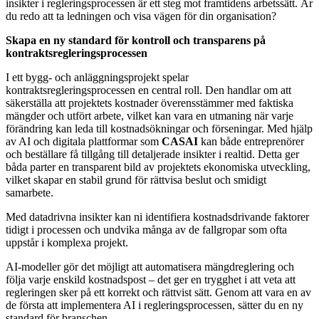
insikter i regleringsprocessen är ett steg mot framtidens arbetssätt. Är
du redo att ta ledningen och visa vägen för din organisation?
Skapa en ny standard för kontroll och transparens på
kontraktsregleringsprocessen
I ett bygg- och anläggningsprojekt spelar
kontraktsregleringsprocessen en central roll. Den handlar om att
säkerställa att projektets kostnader överensstämmer med faktiska
mängder och utfört arbete, vilket kan vara en utmaning när varje
förändring kan leda till kostnadsökningar och förseningar. Med hjälp
av AI och digitala plattformar som
CASAI
kan både entreprenörer
och beställare få tillgång till detaljerade insikter i realtid. Detta ger
båda parter en transparent bild av projektets ekonomiska utveckling,
vilket skapar en stabil grund för rättvisa beslut och smidigt
samarbete.
Med datadrivna insikter kan ni identifiera kostnadsdrivande faktorer
tidigt i processen och undvika många av de fallgropar som ofta
uppstår i komplexa projekt.
AI-modeller gör det möjligt att automatisera mängdreglering och
följa varje enskild kostnadspost – det ger en trygghet i att veta att
regleringen sker på ett korrekt och rättvist sätt. Genom att vara en av
de första att implementera AI i regleringsprocessen, sätter du en ny
standard för branschen.