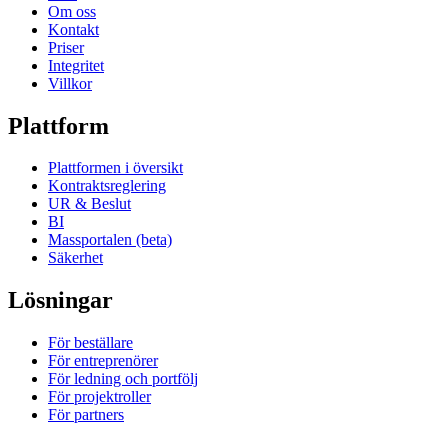
Om oss
Kontakt
Priser
Integritet
Villkor
Plattform
Plattformen i översikt
Kontraktsreglering
UR & Beslut
BI
Massportalen (beta)
Säkerhet
Lösningar
För beställare
För entreprenörer
För ledning och portfölj
För projektroller
För partners