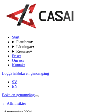
Start
Plattform
▾
Lösningar
▾
Resurser
▾
Priser
Om oss
Kontakt
Logga in
Boka en genomgång
SV
EN
Boka en genomgång
←
Alla insikter
14 november 2024