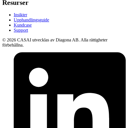
Resurser
Insikter
Upphandlingsguide
Kundcase
Support
©
2026
CASAI utvecklas av Diagona AB. Alla rättigheter
förbehållna.