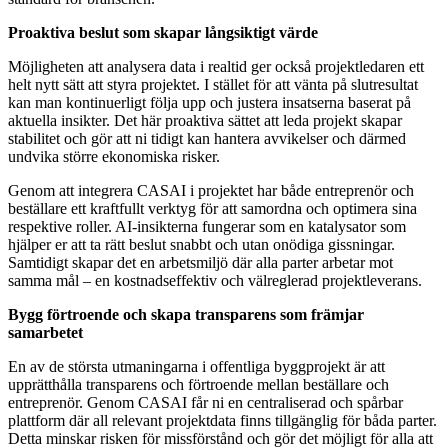
Proaktiva beslut som skapar långsiktigt värde
Möjligheten att analysera data i realtid ger också projektledaren ett
helt nytt sätt att styra projektet. I stället för att vänta på slutresultat
kan man kontinuerligt följa upp och justera insatserna baserat på
aktuella insikter. Det här proaktiva sättet att leda projekt skapar
stabilitet och gör att ni tidigt kan hantera avvikelser och därmed
undvika större ekonomiska risker.
Genom att integrera CASAI i projektet har både entreprenör och
beställare ett kraftfullt verktyg för att samordna och optimera sina
respektive roller. AI-insikterna fungerar som en katalysator som
hjälper er att ta rätt beslut snabbt och utan onödiga gissningar.
Samtidigt skapar det en arbetsmiljö där alla parter arbetar mot
samma mål – en kostnadseffektiv och välreglerad projektleverans.
Bygg förtroende och skapa transparens som främjar
samarbetet
En av de största utmaningarna i offentliga byggprojekt är att
upprätthålla transparens och förtroende mellan beställare och
entreprenör. Genom CASAI får ni en centraliserad och spårbar
plattform där all relevant projektdata finns tillgänglig för båda parter.
Detta minskar risken för missförstånd och gör det möjligt för alla att