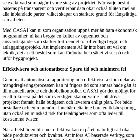
se exakt vad som pågår i varje steg av projektet. När varje beslut
baseras på transparent och verifierbar data ökar också tilliten mellan
alla inblandade parter, vilket skapar en starkare grund för långsiktiga
samarbeten.
Med CASAI kan ni som organisation uppnå mer än bara ekonomisk
noggrannhet; ni kan bygga en kultur av öppenhet och
ansvarstagande som stärker förtroendet för offentliga bygg- och
anläggningsprojekt. Att implementera AI är inte bara ett val om
teknik, det är ett beslut som kan förändra hela sättet vi ser på och
utför byggprojekt.
Effektivisera och automatisera: Spara tid och minimera fel
Genom att automatisera rapportering och effektivisera stora delar av
mängdregleringsprocessen kan ni frigöra tid som annars hade gått åt
till manuellt arbete och dubbelkontroller. CASAI gör det möjligt för
er att fokusera på det som verkligen skapar värde – att driva
projektet framåt, hålla budgeten och leverera enligt plan. För både
beställare och entreprenörer innebär detta inte bara en tidsbesparing,
utan också en minskad risk för felaktigheter som ofta leder till
kostsamma tvister.
När arbetsflöden blir mer effektiva kan ni på ett naturligt sätt öka
både produktivitet och kvalitet. Att införa AI-baserade verktyg som